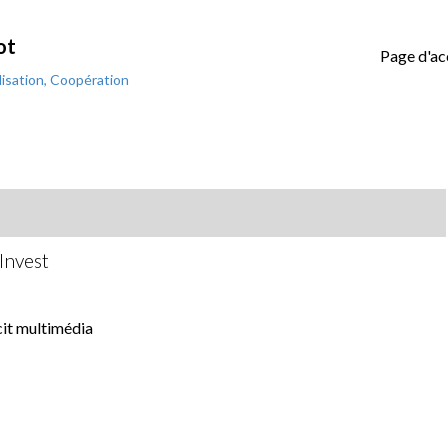
ot
Page d'ac
isation, Coopération
yInvest
cit multimédia