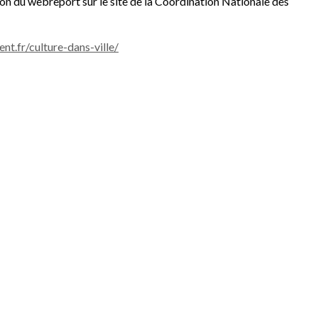
on du webreport sur le site de la Coordination Nationale des
t.fr/culture-dans-ville/